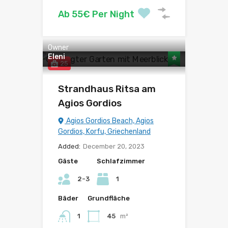
Ab 55€ Per Night
Owner
Eleni
25
Strandhaus Ritsa am
Agios Gordios
Agios Gordios Beach, Agios
Gordios, Korfu, Griechenland
Added:
December 20, 2023
Gäste
Schlafzimmer
2-3
1
Bäder
Grundfläche
1
45
m²