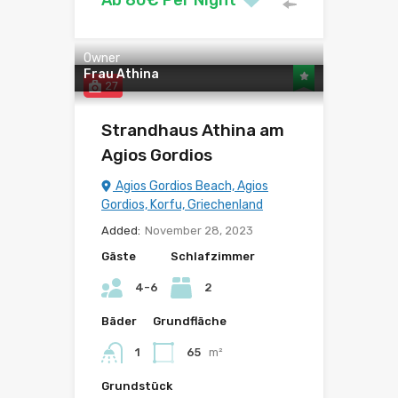
Ab 80€ Per Night
Owner
Frau Athina
27
Strandhaus Athina am
Agios Gordios
Agios Gordios Beach, Agios
Gordios, Korfu, Griechenland
Added:
November 28, 2023
Gäste
Schlafzimmer
4-6
2
Bäder
Grundfläche
1
65
m²
Grundstück