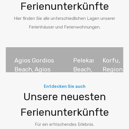
Ferienunterkünfte
Hier finden Sie alle unterschiedlichen Lagen unserer
Ferienhäuser und Ferienwohnungen.
Agios Gordios
Pelekas
Korfu,
Beach, Agios
Beach,
Region
Gordios,
Pelekas,
der
Korfu,
Korfu,
Ionische
Entdecken Sie auch
Unsere neuesten
Griechenland
Griechenland
Inseln,
26
7
Griechen
Ferienunterkünfte
38
Ferienunterkünfte
Ferienunterkünfte
Ferienunterkünfte
Für ein erfrischendes Erlebnis.