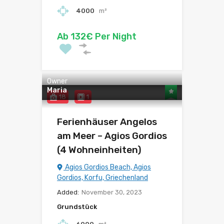
4000
m²
Ab 132€ Per Night
Owner
Maria
18
1
Ferienhäuser Angelos
am Meer – Agios Gordios
(4 Wohneinheiten)
Agios Gordios Beach, Agios
Gordios, Korfu, Griechenland
Added:
November 30, 2023
Grundstück