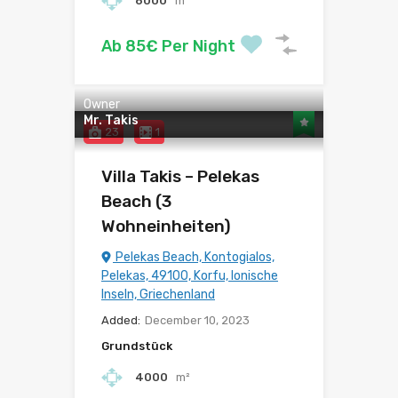
6000
m²
Ab 85€ Per Night
Owner
Mr. Takis
23
1
Villa Takis – Pelekas
Beach (3
Wohneinheiten)
Pelekas Beach, Kontogialos,
Pelekas, 49100, Korfu, Ionische
Inseln, Griechenland
Added:
December 10, 2023
Grundstück
4000
m²