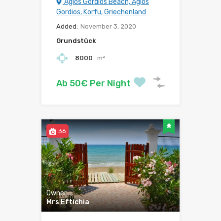
Agios Gordios Beach, Agios
Gordios, Korfu, Griechenland
Added:
November 3, 2020
Grundstück
8000
m²
Ab 50€ Per Night
36
Owner
Mrs Eftichia