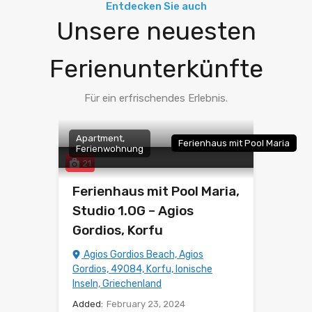
Korfu,
Korfu,
Ionische
Entdecken Sie auch
Unsere neuesten
Griechenland
Griechenland
Inseln,
26
7
Griechen
Ferienunterkünfte
38
Ferienunterkünfte
Ferienunterkünfte
Ferienunterkünfte
Für ein erfrischendes Erlebnis.
Apartment,
Ferienhaus mit Pool Maria
Ferienwohnung
21
Ferienhaus mit Pool Maria,
Studio 1.OG – Agios
Gordios, Korfu
Agios Gordios Beach, Agios
Gordios, 49084, Korfu, Ionische
Inseln, Griechenland
Added:
February 23, 2024