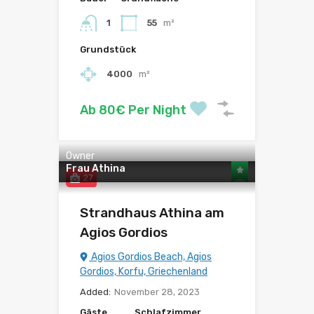
1
55
m²
Grundstück
4000
m²
Ab 80€ Per Night
Owner
Frau Athina
27
Strandhaus Athina am
Agios Gordios
Agios Gordios Beach, Agios
Gordios, Korfu, Griechenland
Added:
November 28, 2023
Gäste
Schlafzimmer