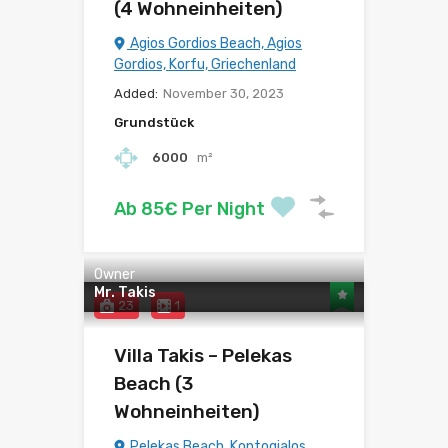
(4 Wohneinheiten)
Agios Gordios Beach, Agios
Gordios, Korfu, Griechenland
Added:
November 30, 2023
Grundstück
6000
m²
Ab 85€ Per Night
Owner
Mr. Takis
23
1
Villa Takis – Pelekas
Beach (3
Wohneinheiten)
Pelekas Beach, Kontogialos,