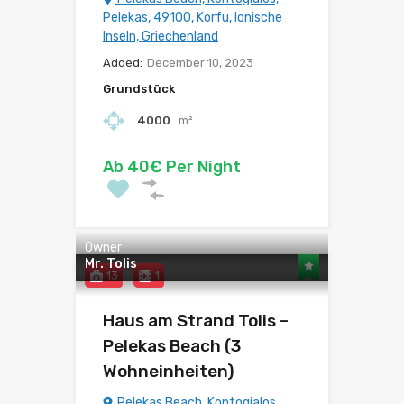
Pelekas, 49100, Korfu, Ionische
Inseln, Griechenland
Added:
December 10, 2023
Grundstück
4000
m²
Ab 40€ Per Night
Owner
Mr. Tolis
13
1
Haus am Strand Tolis –
Pelekas Beach (3
Wohneinheiten)
Pelekas Beach, Kontogialos,