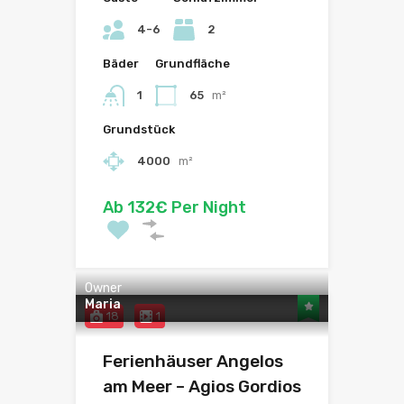
4-6
2
Bäder
Grundfläche
1
65
m²
Grundstück
4000
m²
Ab 132€ Per Night
Owner
Maria
18
1
Ferienhäuser Angelos
am Meer – Agios Gordios