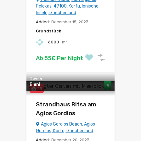
Pelekas, 49100, Korfu, Ionische
Inseln, Griechenland
Added:
December 15, 2023
Grundstück
6000
m²
Ab 55€ Per Night
Owner
Eleni
25
Strandhaus Ritsa am
Agios Gordios
Agios Gordios Beach, Agios
Gordios, Korfu, Griechenland
Added:
December 20, 2023