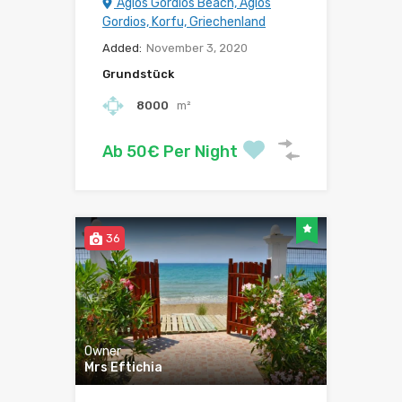
Agios Gordios Beach, Agios
Gordios, Korfu, Griechenland
Added:
November 3, 2020
Grundstück
8000
m²
Ab 50€ Per Night
36
Owner
Mrs Eftichia