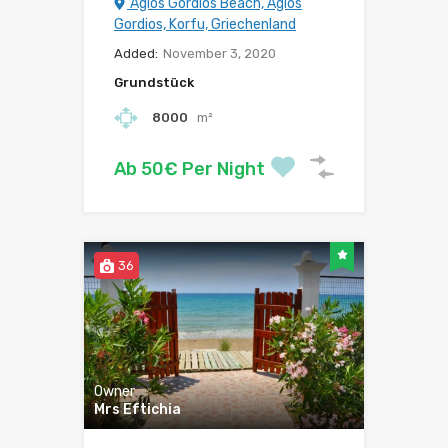
Agios Gordios Beach, Agios
Gordios, Korfu, Griechenland
Added:
November 3, 2020
Grundstück
8000
m²
Ab 50€ Per Night
36
Owner
Mrs Eftichia