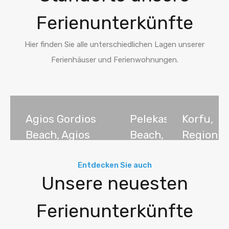
Ferienunterkünfte
Hier finden Sie alle unterschiedlichen Lagen unserer
Ferienhäuser und Ferienwohnungen.
Agios Gordios
Pelekas
Korfu,
Beach, Agios
Beach,
Region
Gordios,
Pelekas,
der
Korfu,
Korfu,
Ionische
Entdecken Sie auch
Unsere neuesten
Griechenland
Griechenland
Inseln,
26
7
Griechen
Ferienunterkünfte
38
Ferienunterkünfte
Ferienunterkünfte
Ferienunterkünfte