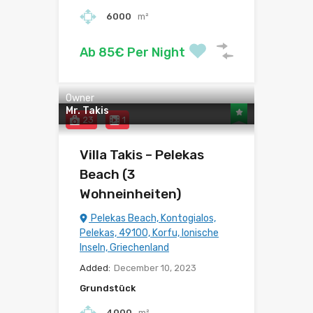
6000
m²
Ab 85€ Per Night
Owner
Mr. Takis
23
1
Villa Takis – Pelekas
Beach (3
Wohneinheiten)
Pelekas Beach, Kontogialos,
Pelekas, 49100, Korfu, Ionische
Inseln, Griechenland
Added:
December 10, 2023
Grundstück
4000
m²