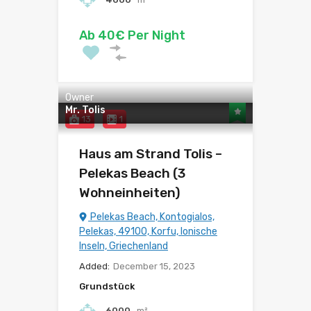
Ab 40€ Per Night
Owner
Mr. Tolis
13
1
Haus am Strand Tolis –
Pelekas Beach (3
Wohneinheiten)
Pelekas Beach, Kontogialos,
Pelekas, 49100, Korfu, Ionische
Inseln, Griechenland
Added:
December 15, 2023
Grundstück
6000
m²