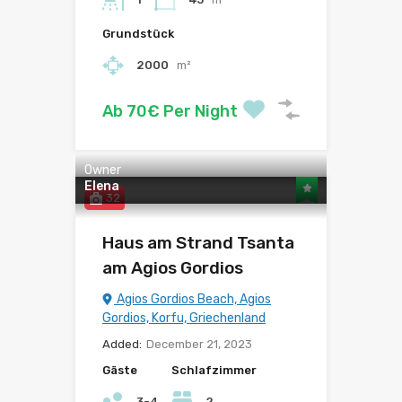
Grundstück
2000
m²
Ab 70€ Per Night
Owner
Elena
32
Haus am Strand Tsanta
am Agios Gordios
Agios Gordios Beach, Agios
Gordios, Korfu, Griechenland
Added:
December 21, 2023
Gäste
Schlafzimmer
3-4
2