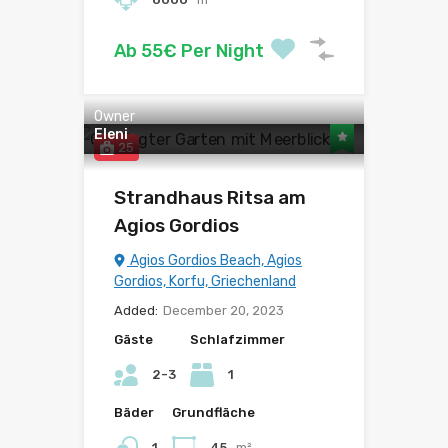
Ab 55€ Per Night
Owner
Eleni
25
Strandhaus Ritsa am
Agios Gordios
Agios Gordios Beach, Agios
Gordios, Korfu, Griechenland
Added:
December 20, 2023
Gäste
Schlafzimmer
2-3
1
Bäder
Grundfläche
1
45
m²