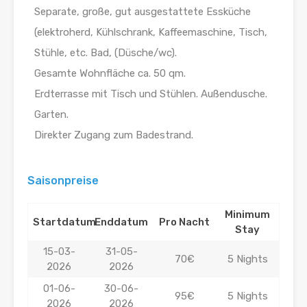
Separate, große, gut ausgestattete Essküche
(elektroherd, Kühlschrank, Kaffeemaschine, Tisch,
Stühle, etc. Bad, (Düsche/wc).
Gesamte Wohnfläche ca. 50 qm.
Erdterrasse mit Tisch und Stühlen. Außendusche.
Garten.
Direkter Zugang zum Badestrand.
Saisonpreise
Minimum
Startdatum
Enddatum
Pro Nacht
Stay
15-03-
31-05-
70€
5 Nights
2026
2026
01-06-
30-06-
95€
5 Nights
2026
2026