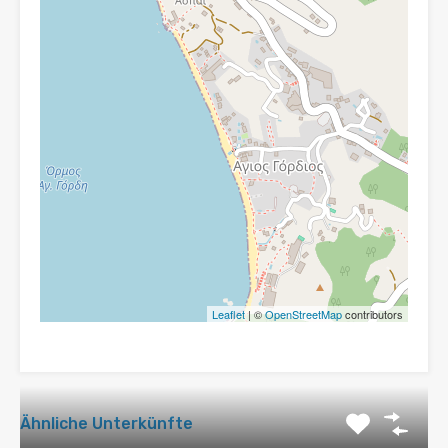
Leaflet
| ©
OpenStreetMap
contributors
Ähnliche Unterkünfte