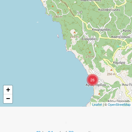
26
+
−
Leaflet
| ©
OpenStreetMap