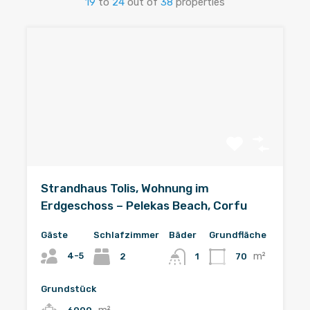
19
to
24
out of
38
properties
Strandhaus Tolis, Wohnung im
Erdgeschoss – Pelekas Beach, Corfu
Gäste
Schlafzimmer
Bäder
Grundfläche
m²
4-5
2
70
1
Grundstück