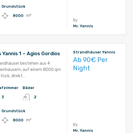
Grundstück
m²
8000
By
Mr. Yannis
Strandhäuser Yannis
 Yannis 1 – Agios Gordios
Ab 90€ Per
randhäuser bestehen aus 4
Night
rienhäusern, auf einem 8000 qm
tück, direkt…
afzimmer
Bäder
3
2
Grundstück
m²
8000
By
Mr. Yannis