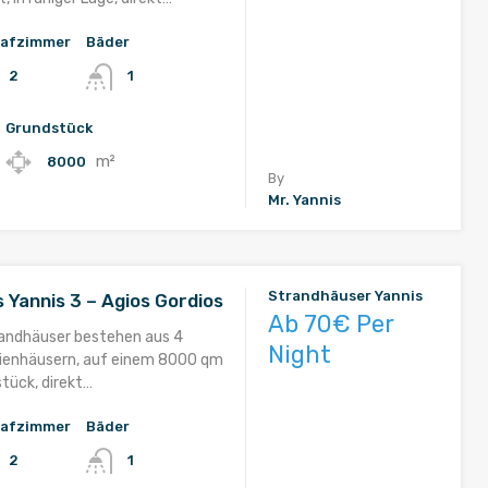
lafzimmer
Bäder
2
1
Grundstück
m²
8000
By
Mr. Yannis
Strandhäuser Yannis
 Yannis 3 – Agios Gordios
Ab 70€ Per
randhäuser bestehen aus 4
Night
rienhäusern, auf einem 8000 qm
tück, direkt…
lafzimmer
Bäder
2
1