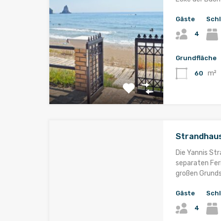
Gäste
Sch
4
Grundfläche
m²
60
Strandhaus
Die Yannis St
separaten Fe
großen Grunds
Gäste
Sch
4