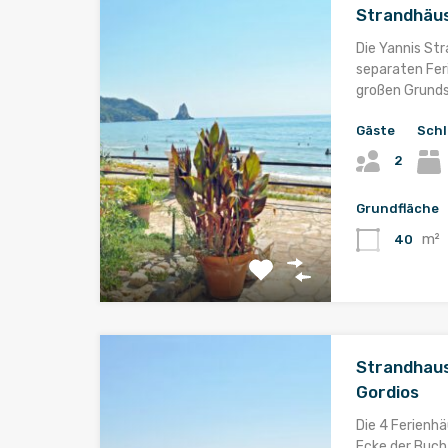
Strandhäus
Die Yannis St
separaten Fe
großen Grunds
Gäste
Sch
2
Grundfläche
m²
40
Strandhaus
Gordios
Die 4 Ferienhä
Ecke der Bucht