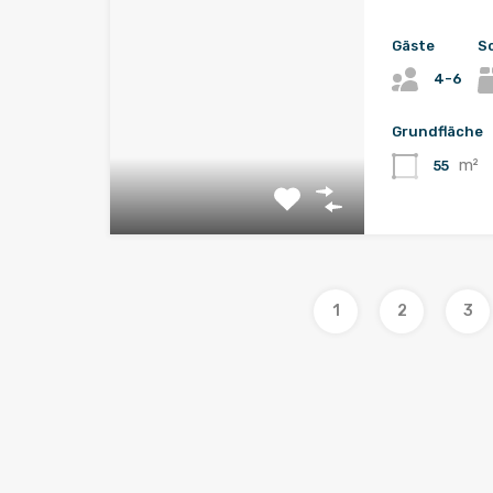
Gäste
S
4-6
Grundfläche
m²
55
1
2
3