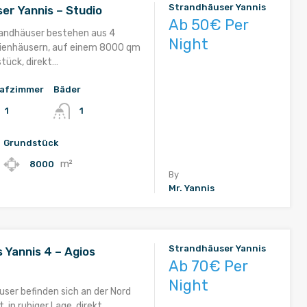
Strandhäuser Yannis
er Yannis – Studio
Ab 50€ Per
randhäuser bestehen aus 4
Night
rienhäusern, auf einem 8000 qm
tück, direkt…
lafzimmer
Bäder
1
1
Grundstück
m²
8000
By
Mr. Yannis
Strandhäuser Yannis
 Yannis 4 – Agios
Ab 70€ Per
Night
user befinden sich an der Nord
, in ruhiger Lage, direkt…