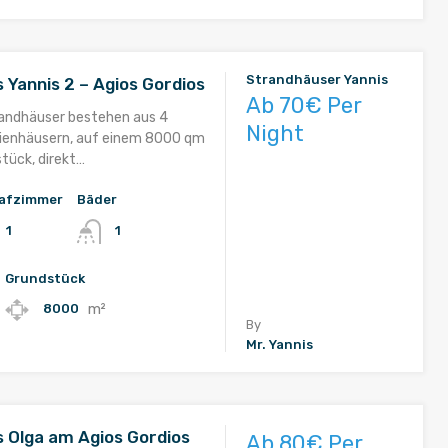
Strandhäuser Yannis
 Yannis 2 – Agios Gordios
Ab 70€ Per
randhäuser bestehen aus 4
Night
rienhäusern, auf einem 8000 qm
tück, direkt…
afzimmer
Bäder
1
1
Grundstück
m²
8000
By
Mr. Yannis
 Olga am Agios Gordios
Ab 80€ Per