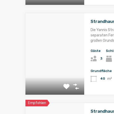
Strandhaus
Die Yannis St
separaten Fe
großen Grunds
Gäste
Schl
3
Grundfläche
m²
40
Empfohlen
Strandhaus