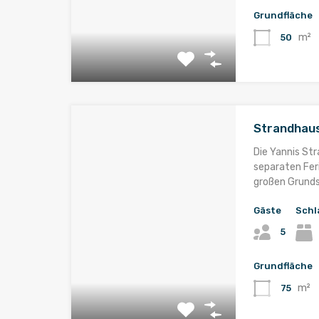
Grundfläche
m²
50
Strandhaus
Die Yannis St
separaten Fe
großen Grunds
Gäste
Schl
5
Grundfläche
m²
75