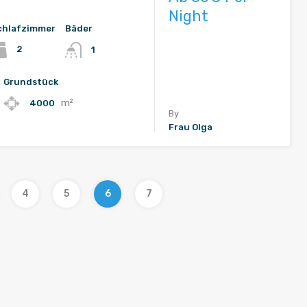
Night
chlafzimmer
Bäder
2
1
Grundstück
m²
4000
By
Frau Olga
4
5
6
7