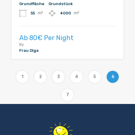
Grundfläche
Grundstück
m²
m²
55
4000
Ab 80€ Per Night
By
Frau Olga
1
2
3
4
5
6
7