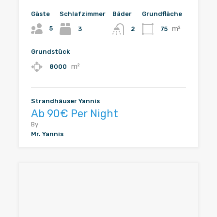
Gäste
Schlafzimmer
Bäder
Grundfläche
m²
5
3
75
2
Grundstück
m²
8000
Strandhäuser Yannis
Ab 90€ Per Night
By
Mr. Yannis