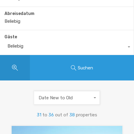
Abreisedatum
Gäste
Beliebig
Suchen
Date New to Old
31
to
36
out of
38
properties